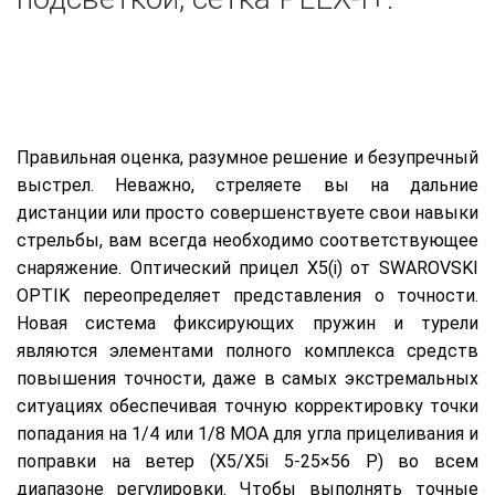
Точная корректировка точки попадания на 1/8 MOA, в
сочетании с превосходной прицельной маркой PLEX,
позволяет поражать любую цель даже на
максимальной дистанции.
Правильная оценка, разумное решение и безупречный
выстрел. Неважно, стреляете вы на дальние
дистанции или просто совершенствуете свои навыки
стрельбы, вам всегда необходимо соответствующее
снаряжение. Оптический прицел X5(i) от SWAROVSKI
OPTIK переопределяет представления о точности.
Новая система фиксирующих пружин и турели
являются элементами полного комплекса средств
повышения точности, даже в самых экстремальных
ситуациях обеспечивая точную корректировку точки
попадания на 1/4 или 1/8 MOA для угла прицеливания и
поправки на ветер (X5/X5i 5-25×56 P) во всем
диапазоне регулировки. Чтобы выполнять точные