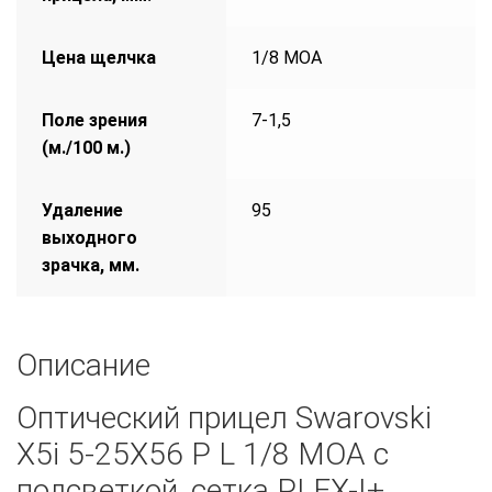
Цена щелчка
1/8 MOА
Поле зрения
7-1,5
(м./100 м.)
Удаление
95
выходного
зрачка, мм.
Описание
Оптический прицел Swarovski
X5i 5-25X56 P L 1/8 MOA с
подсветкой, сетка PLEX-I+.