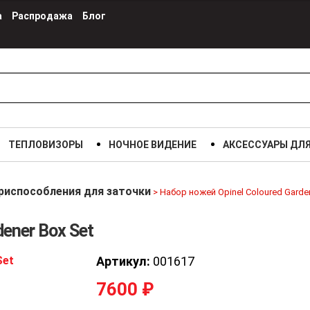
а
Распродажа
Блог
ТЕПЛОВИЗОРЫ
НОЧНОЕ ВИДЕНИЕ
АКСЕССУАРЫ ДЛ
риспособления для заточки
>
Набор ножей Opinel Coloured Garde
ener Box Set
Набор ножей Opinel Coloured
Артикул:
001617
Gardener Box Set
7600 р.
7600
₽