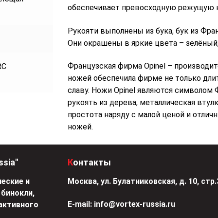
обеспечивает превосходную режущую 
Рукояти выполнены из бука, бук из Фра
Они окрашены в яркие цвета – зелёный
Французская фирма Opinel – производит
RC
ножей обеспечила фирме не только дли
славу. Ножи Opinel являются символом 
рукоять из дерева, металлическая втулк
простота наряду с малой ценой и отлич
ножей.
ssia"
Контакты
еские и
Москва, ул. Булатниковская, д. 10, стр.
 бинокли,
Е-mail:
info@vortex-russia.ru
активного