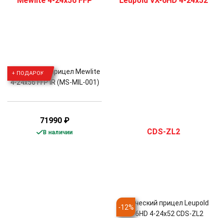
Оптический прицел Mewlite
+ ПОДАРОК
4-24x56 FFP IR (MS-MIL-001)
71990
₽
В наличии
Оптический прицел Leupold
-
12
%
VX-6HD 4-24x52 CDS-ZL2