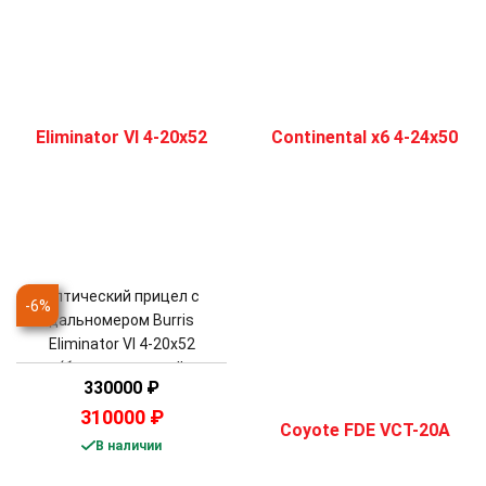
Оптический прицел с
-
6
%
дальномером Burris
Eliminator VI 4-20x52
(баллистический
330000
₽
калькулятор)
310000
₽
В наличии