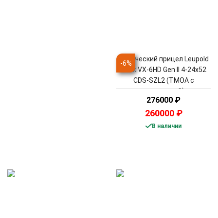
Оптический прицел Leupold
-
6
%
Mark VX-6HD Gen II 4-24x52
CDS-SZL2 (TMOA с
подсветкой)
276000
₽
260000
₽
В наличии