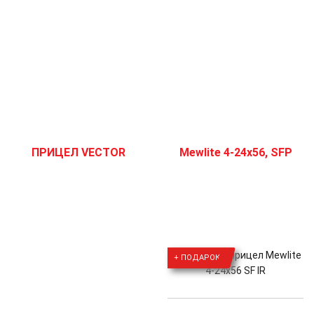
Оптический прицел Mewlite
+ ПОДАРОК
4-24x56 SF IR